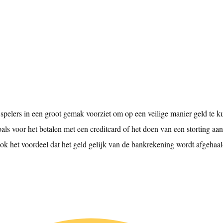
spelers in een groot gemak voorziet om op een veilige manier geld te ku
s voor het betalen met een creditcard of het doen van een storting aa
ook het voordeel dat het geld gelijk van de bankrekening wordt afgehaa