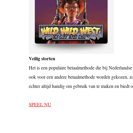
Veilig storten
Het is een populaire betaalmethode die bij Nederlandse 
ook voor een andere betaalmethode worden gekozen, zoal
echter altijd handig om gebruik van te maken en biedt 
Lees meer
SPEEL NU