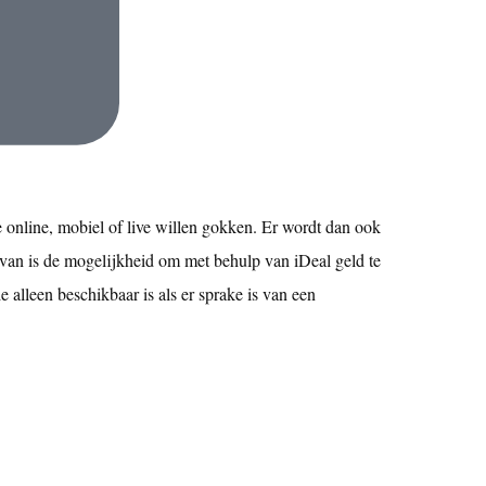
 online, mobiel of live willen gokken. Er wordt dan ook
van is de mogelijkheid om met behulp van iDeal geld te
 alleen beschikbaar is als er sprake is van een