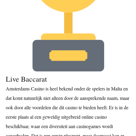
Live Baccarat
Amsterdams Casino is heel bekend onder de spelers in Malta en
dat komt natuurlijk niet alleen door de aansprekende naam, maar
ook door alle voordelen die dit casino te bieden heeft. Er is in de
eerste plaats al een geweldig uitgebreid online casino
beschikbaar, waar een diversiteit aan casinogames wordt
aangeboden. Dat is een eerste pluspunt, maar daarnaast kan er