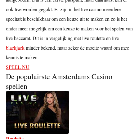
ook live worden gegokt. Er zijn in het live casino meerdere
speeltafels beschikbaar om een keuze uit te maken en zo is het
onder meer mogelijk om een keuze te maken voor het spelen van
live baccarat. Dit is in vergelijking met live roulette en live
blackjack
minder bekend, maar zeker de moeite waard om mee
kennis te maken.
SPEEL NU
De populairste Amsterdams Casino
spellen
Roulette