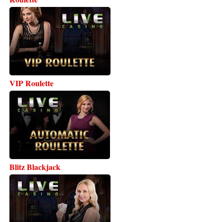
VIP Roulette
Blitz Blackjack