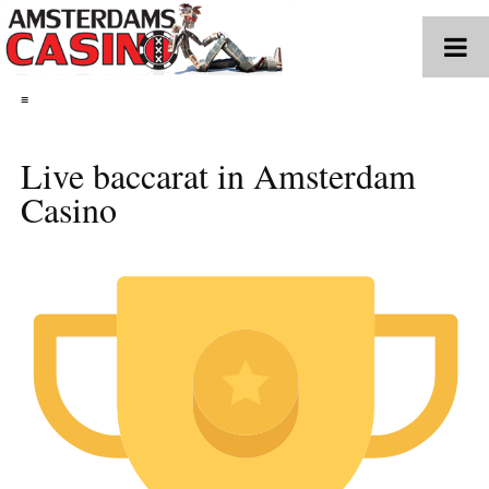
≡
Live baccarat in Amsterdam
Casino